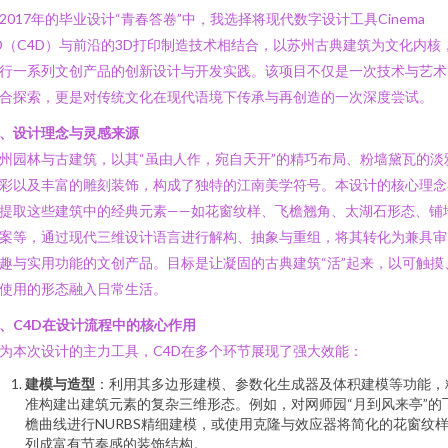
2017年的毕业设计“青春答卷”中，我选择将现代数字设计工具Cinema
D（C4D）与前沿的3D打印制造技术相结合，以苏州古典建筑为文化内核
行一系列文创产品的创新设计与开发实践。该项目不仅是一次技术与艺术
合探索，更是对传统文化在现代语境下传承与再创造的一次深度尝试。
、设计理念与灵感来源
州园林与古建筑，以其“虽由人作，宛自天开”的精巧布局、粉墙黛瓦的淡
彩以及丰富的雕刻装饰，构成了独特的江南美学符号。本设计的核心理念
提取这些建筑中的经典元素——如花窗纹样、飞檐翘角、太湖石形态、铺
案等，通过现代三维设计语言进行解构、抽象与重组，将其转化为兼具审
趣与实用功能的文创产品。目标是让凝固的古典建筑“活”起来，以可触摸
使用的形态融入日常生活。
、C4D在设计流程中的核心作用
为本次设计的主力工具，C4D在多个环节展现了强大效能：
建模与造型
：利用其多边形建模、参数化生成器及体积建模等功能，
准构建出建筑元素的复杂三维形态。例如，对网师园“月到风来亭”的
檐曲线进行NURBS精细建模，或使用克隆与效应器将简化的花窗纹
列成富有节奏感的装饰结构。