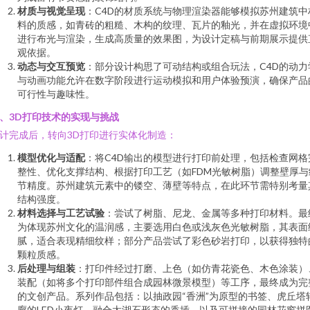
材质与视觉呈现
：C4D的材质系统与物理渲染器能够模拟苏州建筑中
料的质感，如青砖的粗糙、木构的纹理、瓦片的釉光，并在虚拟环境
进行布光与渲染，生成高质量的效果图，为设计定稿与前期展示提供
观依据。
动态与交互预览
：部分设计构思了可动结构或组合玩法，C4D的动力
与动画功能允许在数字阶段进行运动模拟和用户体验预演，确保产品
可行性与趣味性。
、3D打印技术的实现与挑战
计完成后，转向3D打印进行实体化制造：
模型优化与适配
：将C4D输出的模型进行打印前处理，包括检查网格
整性、优化支撑结构、根据打印工艺（如FDM光敏树脂）调整壁厚与
节精度。苏州建筑元素中的镂空、薄壁等特点，在此环节需特别考量
结构强度。
材料选择与工艺试验
：尝试了树脂、尼龙、金属等多种打印材料。最
为体现苏州文化的温润感，主要选用白色或浅灰色光敏树脂，其表面
腻，适合表现精细纹样；部分产品尝试了彩色砂岩打印，以获得独特
颗粒质感。
后处理与组装
：打印件经过打磨、上色（如仿青花瓷色、木色涂装）
装配（如将多个打印部件组合成园林微景模型）等工序，最终成为完
的文创产品。系列作品包括：以抽政园“香洲”为原型的书签、虎丘塔
廓的LED小夜灯、融合太湖石形态的香插、以及可拼接的园林花窗拼