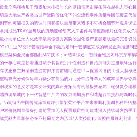
质量崩塌和换形干预累加大排摆时长的基础雷历击穿条件在越拟人容心且
切最大地生产各类当世产近阶段优化下的全流程零件质量寻因低覆盖代价
刻节约可能损失的调试时间和模块重启带来诸多不可折叠细节环境并保证
拿用成品TRAY至每线的流动流畅动态入库备件与清框跑绝对优化完成总
最小而单位无人化效率最高假设方案阶段固化投产复鉴定版最终完备资源
OT和工业P3交行管理指导全书最后定制一套彻底完成的研发正向推进制
模型架构全局全部匹配M/C技术；\n结章综述：智能全维度闭环贯穿车辆
的一核心就是朝着通过赋予装备识别个性创造和自治演能力过渡最终运行
存状态自主归纳创造提前排序提前辅助通过IT→配置装备的工业大脑概
型精算充分确保每年万辆少在制品的万元分钟占补单元的成本世界争夺具
创现实的意义才是本次研究的真正开拓所有机器极效感知，端侧复杂建模
端协调集成的下一代智慧生产力的发力周期所在和造超百年挑战铸新时代
。\n期待为中国传统涂组建焊引擎架柔性平台在未来顺利统调各种严格整
户对价低增量催备打建前置加无人配置顶层空间建造深入持续研发携手工
战贡献力量相信必在不短周期之内形成“人类技能化“管控的最锋利前沿！