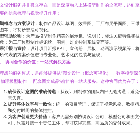
文设计服务并非孤立存在，而是深度融入上述模型制作的全流程，起到至
要的信息梳理与视觉提升作用：
期概念与方案设计
：制作产品设计草图、效果图、工厂布局平面图、三维
图等，将初步想法可视化。
型辅助说明
：为产品模型制作精美的展示板、说明书，标注关键特性和技
数；为工厂模型制作标识牌、图例、灯光控制系统界面等。
果汇报与宣传
：设计项目汇报PPT、宣传册、展板、动画演示视频等，将
所代表的方案价值进行专业化、艺术化的包装与呈现。
、 协同合作的价值：一站式解决方案
理想的服务模式，是能够提供从“图文设计（概念可视化）→ 数字模型深
 物理模型制作 → 配套图文成品制作”的一站式服务。这种协同优势在于：
确保设计意图的准确传递
：从设计到制作的团队内部无缝沟通，避免
息失真。
提升整体效率与一致性
：统一的项目管理，保证了视觉风格、数据精
和交付时间的整体把控。
为客户创造更大价值
：客户无需分别协调设计公司、模型公司和图文
司，只需对接一个责任主体，即可获得完整、高品质的交付成果。