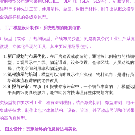
业的模型公司通常采用CNC加工、3D打印（SLA、SLS等）、硅胶复模、
注型等多种先进工艺，使用塑料、金属、树脂等材料，制作出从概念模型
全功能样机的各级别原型。
、 工厂模型设计制作：系统规划的微观缩影
厂模型（或称工厂规划模型、产线布局沙盘）则是将复杂的工业生产系统
微观、立体化呈现的工具。其主要应用场景包括：
新厂规划与布局优化
：在厂房建设或改造前，通过按比例缩放的精细
型，直观展示生产线、物流通道、设备位置、仓储区域、人员动线的
局，优化空间利用率和物流效率。
流程演示与培训
：模型可以清晰展示生产流程、物料流向，是进行员
培训和流程讲解的绝佳教具。
汇报与评审
：在项目汇报或专家评审中，一个细节丰富的工厂模型远
平面图纸更具说服力，能帮助各方快速理解整体规划方案。
类模型制作要求对工业工程有深刻理解，结合激光切割、微型雕刻、电子
集成等技术，制作出包含建筑结构、设备、管道、甚至动态照明和传送带
的高仿真模型。
、 图文设计：贯穿始终的信息传达与美化